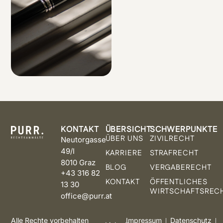
KONTAKT
ÜBERSICHT
SCHWERPUNKTE
ÜBER UNS
ZIVILRECHT
Neutorgasse
49/I
KARRIERE
STRAFRECHT
8010 Graz
BLOG
VERGABERECHT
+43 316 82
KONTAKT
ÖFFENTLICHES
13 30
WIRTSCHAFTSREC
office@purr.at
Alle Rechte vorbehalten
Impressum
Datenschutz