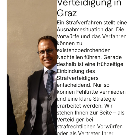
Verteidigung in
Graz
Ein Strafverfahren stellt eine
Ausnahmesituation dar. Die
Vorwürfe und das Verfahren
können zu
existenzbedrohenden
Nachteilen führen. Gerade
deshalb ist eine frühzeitige
Einbindung des
Strafverteidigers
entscheidend. Nur so
können Fehltritte vermieden
und eine klare Strategie
erarbeitet werden. Wir
stehen Ihnen zur Seite – als
Verteidiger bei
strafrechtlichen Vorwürfen
oder als Vertreter Ihrer