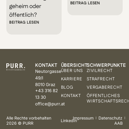
BEITRAG LESEN
geheim oder
öffentlich?
BEITRAG LESEN
KONTAKT
ÜBERSICHT
SCHWERPUNKTE
ÜBER UNS
ZIVILRECHT
Neutorgasse
49/I
KARRIERE
STRAFRECHT
8010 Graz
BLOG
VERGABERECHT
+43 316 82
KONTAKT
ÖFFENTLICHES
13 30
WIRTSCHAFTSREC
office@purr.at
Alle Rechte vorbehalten
Impressum
Datenschutz
LinkedIn
2026 © PURR
AAB